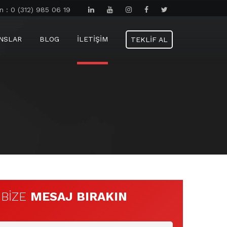
n : 0 (312) 985 06 19
NSLAR
BLOG
İLETIŞIM
TEKLIF AL
BIZE
MESAJ BIRAKIN