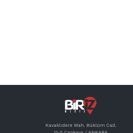
Kavaklıdere Mah. Büklüm Cad.
11-5 Çankaya / ANKARA