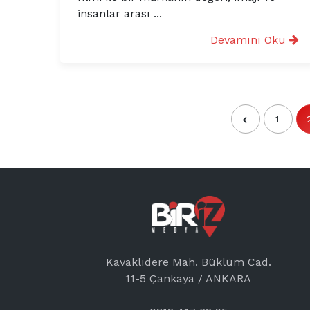
insanlar arası ...
Devamını Oku
1
Kavaklıdere Mah. Büklüm Cad.
11-5 Çankaya / ANKARA