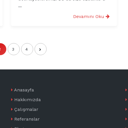
...
Devamını Oku
2
3
4
Anasayfa
Hakkımızda
Çalışmalar
Referanslar