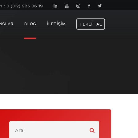
n : 0 (312) 985 06 19
NSLAR
BLOG
İLETIŞIM
TEKLIF AL